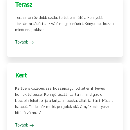
Terasz
Teraszra: rövidebb szálú, töltetlen műfű a könnyebb
tisztántartásért, a kíváló megjelenésért. Kényelmet hozz a
mindennapokban.
Tovább
Kert
Kertben: közepes szállhosszúságú, töltetlen ill. kevés
homok töltéssel. Könnyű tisztántartani, mindig zöld.
Locsolni lehet, bírja a kutya, macska, állat tartást. Pázsit
hatású. Medencék mellé, pergolák alá, árnyékos helyekre
kitünő választás
Tovább