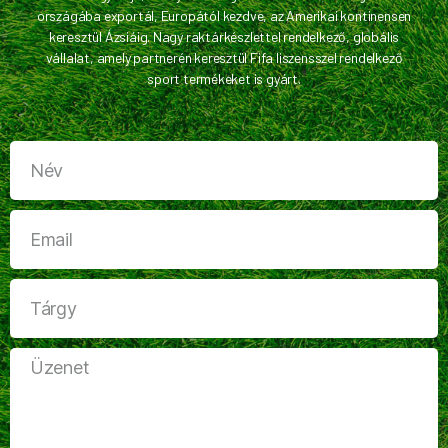
országába exportál, Europától kezdve, az Amerikai kontinensen
keresztül Ázsiáig. Nagy raktárkészlettel rendelkező, globális
vállalat, amely partnerén keresztül Fifa liszensszel rendelkező
sport termékeket is gyárt.