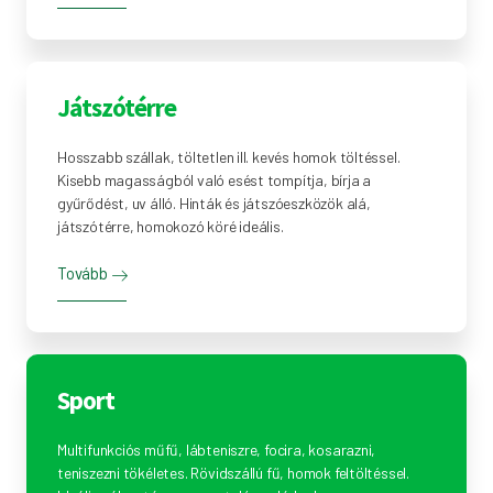
Játszótérre
Hosszabb szállak, töltetlen ill. kevés homok töltéssel.
Kisebb magasságból való esést tompítja, bírja a
gyűrődést, uv álló. Hinták és játszóeszközök alá,
játszótérre, homokozó köré ideális.
Tovább
Sport
Multifunkciós műfű, lábteniszre, focira, kosarazni,
teniszezni tökéletes. Rövidszállú fű, homok feltöltéssel.