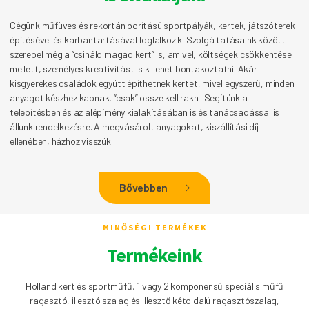
Cégünk műfüves és rekortán borítású sportpályák, kertek, játszóterek
építésével és karbantartásával foglalkozik. Szolgáltatásaink között
szerepel még a “csináld magad kert” is, amivel, költségek csökkentése
mellett, személyes kreativitást is ki lehet bontakoztatni. Akár
kisgyerekes családok együtt építhetnek kertet, mivel egyszerű, minden
anyagot készhez kapnak, “csak” össze kell rakni. Segítünk a
telepítésben és az alépímény kialakításában is és tanácsadással is
állunk rendelkezésre. A megvásárolt anyagokat, kiszállítási díj
ellenében, házhoz visszük.
Bővebben
MINŐSÉGI TERMÉKEK
Termékeink
Holland kert és sportműfű, 1 vagy 2 komponensű speciális műfű
ragasztó, illesztó szalag és illesztő kétoldalú ragasztószalag,