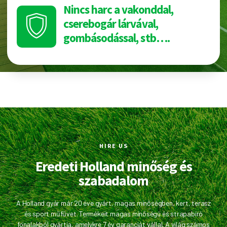
Nincs harc a vakonddal,
cserebogár lárvával,
gombásodással, stb….
HIRE US
Eredeti Holland minőség és
szabadalom
A Holland gyár már 20 éve gyárt, magas minőségben, kert, terasz
és sport műfűvet. Termékeit magas mínőségú és strapabíró
fonalakból gyártja, amelykre 7 év garanciát vállal. A világ számos