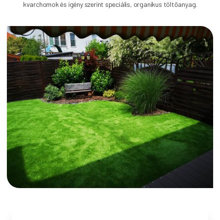
kvarchomok és igény szerint speciális, organikus töltőanyag.