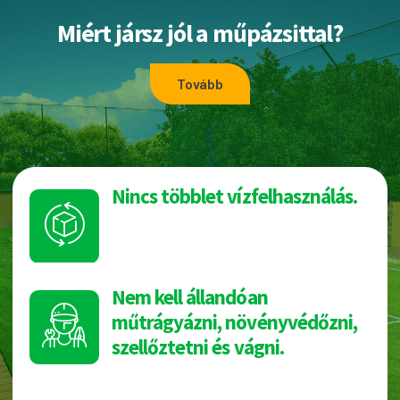
Miért jársz jól a műpázsittal?
Tovább
Nincs többlet vízfelhasználás.
Nem kell állandóan
műtrágyázni, növényvédőzni,
szellőztetni és vágni.