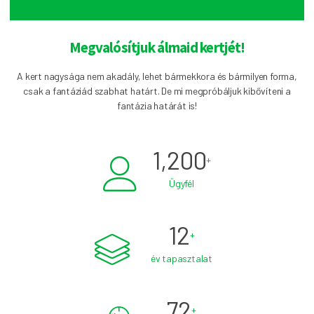
Megvalósítjuk álmaid kertjét!
A kert nagysága nem akadály, lehet bármekkora és bármilyen forma,
csak a fantáziád szabhat határt. De mi megpróbáljuk kibővíteni a
fantázia határát is!
1,200
+
Ügyfél
12
+
év tapasztalat
72
+