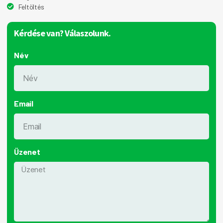
Feltöltés
Kérdése van? Válaszolunk.
Név
Email
Üzenet