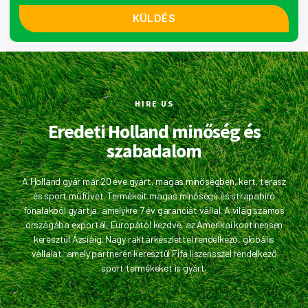
KÜLDÉS
HIRE US
Eredeti Holland minőség és
szabadalom
A Holland gyár már 20 éve gyárt, magas minőségben, kert, terasz
és sport műfűvet. Termékeit magas mínőségú és strapabíró
fonalakból gyártja, amelykre 7 év garanciát vállal. A világ számos
országába exportál, Europától kezdve, az Amerikai kontinensen
keresztül Ázsiáig. Nagy raktárkészlettel rendelkező, globális
vállalat, amely partnerén keresztül Fifa liszensszel rendelkező
sport termékeket is gyárt.