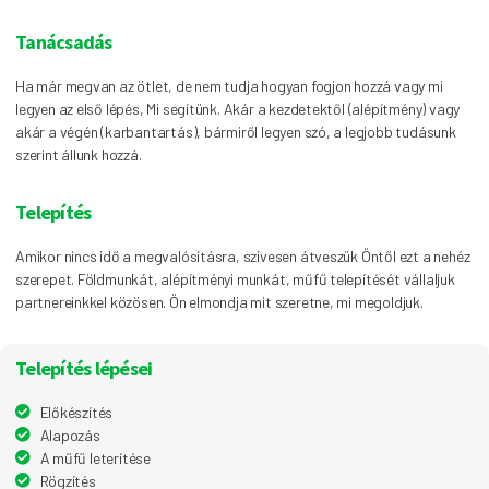
Tanácsadás
Ha már megvan az ötlet, de nem tudja hogyan fogjon hozzá vagy mi
legyen az első lépés, Mi segítünk. Akár a kezdetektől (alépítmény) vagy
akár a végén (karbantartás), bármiről legyen szó, a legjobb tudásunk
szerint állunk hozzá.
Telepítés
Amikor nincs idő a megvalósításra, szívesen átveszük Öntől ezt a nehéz
szerepet. Földmunkát, alépítményi munkát, műfű telepítését vállaljuk
partnereinkkel közösen. Ön elmondja mit szeretne, mi megoldjuk.
Telepítés lépései
Előkészítés
Alapozás
A műfű leterítése
Rögzítés