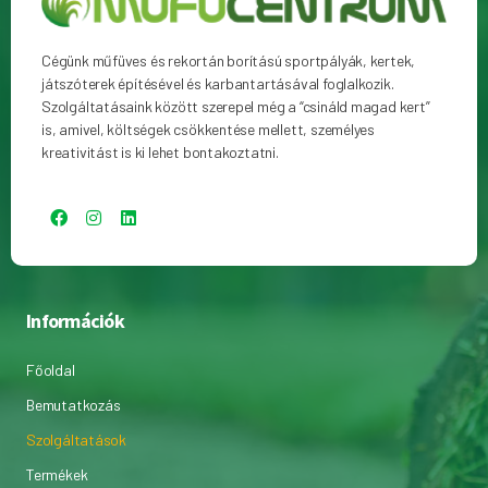
Cégünk műfüves és rekortán borítású sportpályák, kertek,
játszóterek építésével és karbantartásával foglalkozik.
Szolgáltatásaink között szerepel még a “csináld magad kert”
is, amivel, költségek csökkentése mellett, személyes
kreativitást is ki lehet bontakoztatni.
Információk
Főoldal
Bemutatkozás
Szolgáltatások
Termékek