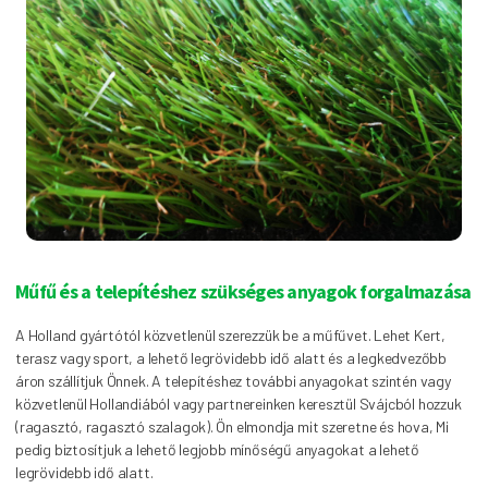
Műfű és a telepítéshez szükséges anyagok forgalmazása
A Holland gyártótól közvetlenül szerezzük be a műfűvet. Lehet Kert,
terasz vagy sport, a lehető legrövidebb idő alatt és a legkedvezőbb
áron szállítjuk Önnek. A telepítéshez további anyagokat szintén vagy
közvetlenül Hollandiából vagy partnereinken keresztül Svájcból hozzuk
(ragasztó, ragasztó szalagok). Ön elmondja mit szeretne és hova, Mi
pedig biztosítjuk a lehető legjobb mínőségű anyagokat a lehető
legrövidebb idő alatt.